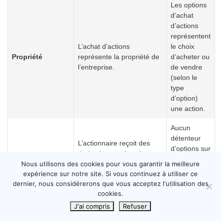
Les options
d’achat
d’actions
représentent
L’achat d’actions
le choix
Propriété
représente la propriété de
d’acheter ou
l’entreprise.
de vendre
(selon le
type
d’option)
une action.
Aucun
détenteur
L’actionnaire reçoit des
d’options sur
droits de vote dans les
actions ne
affaires importantes de la
Nous utilisons des cookies pour vous garantir la meilleure
Dividendes et
reçoit de
expérience sur notre site. Si vous continuez à utiliser ce
société et une part des
droits de vote
dividende et
dernier, nous considérerons que vous acceptez l'utilisation des
dividendes (le cas
ne bénéficie
cookies.
échéant) versés par la
pas non plus
société.
J'ai compris
Refuser
de droits de
vote.