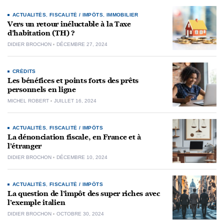
ACTUALITÉS
,
FISCALITÉ / IMPÔTS
,
IMMOBILIER
Vers un retour inéluctable à la Taxe
d’habitation (TH) ?
DIDIER BROCHON
DÉCEMBRE 27, 2024
CRÉDITS
Les bénéfices et points forts des prêts
personnels en ligne
MICHEL ROBERT
JUILLET 16, 2024
ACTUALITÉS
,
FISCALITÉ / IMPÔTS
La dénonciation fiscale, en France et à
l’étranger
DIDIER BROCHON
DÉCEMBRE 10, 2024
ACTUALITÉS
,
FISCALITÉ / IMPÔTS
La question de l’impôt des super riches avec
l’exemple italien
DIDIER BROCHON
OCTOBRE 30, 2024