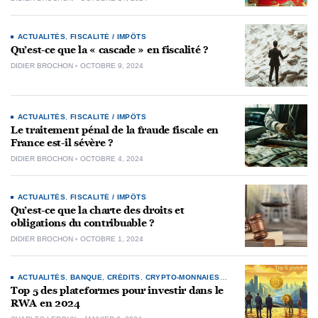
ACTUALITÉS
,
FISCALITÉ / IMPÔTS
Qu’est-ce que la « cascade » en fiscalité ?
DIDIER BROCHON
OCTOBRE 9, 2024
ACTUALITÉS
,
FISCALITÉ / IMPÔTS
Le traitement pénal de la fraude fiscale en
France est-il sévère ?
DIDIER BROCHON
OCTOBRE 4, 2024
ACTUALITÉS
,
FISCALITÉ / IMPÔTS
Qu’est-ce que la charte des droits et
obligations du contribuable ?
DIDIER BROCHON
OCTOBRE 1, 2024
ACTUALITÉS
,
BANQUE
,
CRÉDITS
,
CRYPTO-MONNAIES
,
IMMOBILIER
,
NFT
Top 5 des plateformes pour investir dans le
RWA en 2024