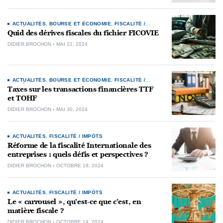
ACTUALITÉS
,
BOURSE ET ÉCONOMIE
,
FISCALITÉ /
IMPÔTS
Quid des dérives fiscales du fichier FICOVIE
DIDIER BROCHON
MAI 22, 2024
ACTUALITÉS
,
BOURSE ET ÉCONOMIE
,
FISCALITÉ /
IMPÔTS
Taxes sur les transactions financières TTF
et TOHF
DIDIER BROCHON
MAI 30, 2024
ACTUALITÉS
,
FISCALITÉ / IMPÔTS
Réforme de la fiscalité Internationale des
entreprises : quels défis et perspectives ?
DIDIER BROCHON
OCTOBRE 18, 2024
ACTUALITÉS
,
FISCALITÉ / IMPÔTS
Le « carrousel », qu’est-ce que c’est, en
matière fiscale ?
DIDIER BROCHON
OCTOBRE 14, 2024