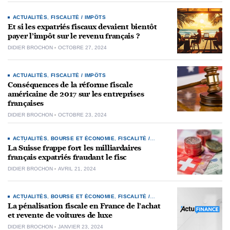
ACTUALITÉS
,
FISCALITÉ / IMPÔTS
Et si les expatriés fiscaux devaient bientôt
payer l’impôt sur le revenu français ?
DIDIER BROCHON
OCTOBRE 27, 2024
ACTUALITÉS
,
FISCALITÉ / IMPÔTS
Conséquences de la réforme fiscale
américaine de 2017 sur les entreprises
françaises
DIDIER BROCHON
OCTOBRE 23, 2024
ACTUALITÉS
,
BOURSE ET ÉCONOMIE
,
FISCALITÉ /
IMPÔTS
La Suisse frappe fort les milliardaires
français expatriés fraudant le fisc
DIDIER BROCHON
AVRIL 21, 2024
ACTUALITÉS
,
BOURSE ET ÉCONOMIE
,
FISCALITÉ /
IMPÔTS
La pénalisation fiscale en France de l’achat
et revente de voitures de luxe
DIDIER BROCHON
JANVIER 23, 2024