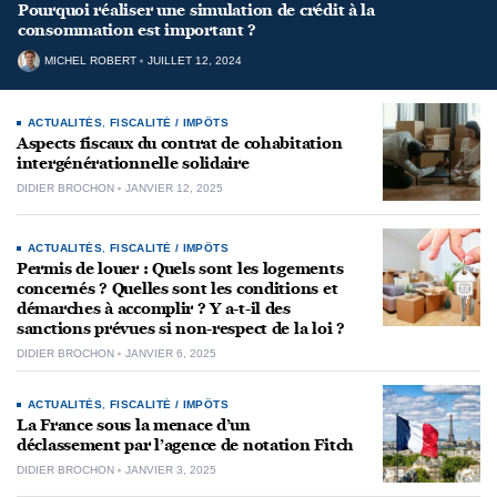
Pourquoi réaliser une simulation de crédit à la
consommation est important ?
MICHEL ROBERT
JUILLET 12, 2024
ACTUALITÉS
,
FISCALITÉ / IMPÔTS
Aspects fiscaux du contrat de cohabitation
intergénérationnelle solidaire
DIDIER BROCHON
JANVIER 12, 2025
ACTUALITÉS
,
FISCALITÉ / IMPÔTS
Permis de louer : Quels sont les logements
concernés ? Quelles sont les conditions et
démarches à accomplir ? Y a-t-il des
sanctions prévues si non-respect de la loi ?
DIDIER BROCHON
JANVIER 6, 2025
ACTUALITÉS
,
FISCALITÉ / IMPÔTS
La France sous la menace d’un
déclassement par l’agence de notation Fitch
DIDIER BROCHON
JANVIER 3, 2025