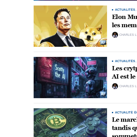
ACTUALITÉS
Elon Mu
les meme
CHARLES 
ACTUALITÉS
Les cryt
AI est l
CHARLES 
ACTUALITÉ 
Le marc
tandis q
sommet