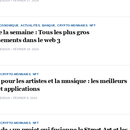
LEDOUX
FÉVRIER 27, 2024
ÉCONOMIQUE
,
ACTUALITÉS
,
BANQUE
,
CRYPTO-MONNAIES
,
NFT
 la semaine : Tous les plus gros
sements dans le web 3
LEDOUX
FÉVRIER 16, 2024
,
CRYPTO-MONNAIES
,
NFT
pour les artistes et la musique : les meilleurs
et applications
LEDOUX
FÉVRIER 9, 2024
,
CRYPTO-MONNAIES
,
NFT
a : un projet qui fusionne le Street Art et les