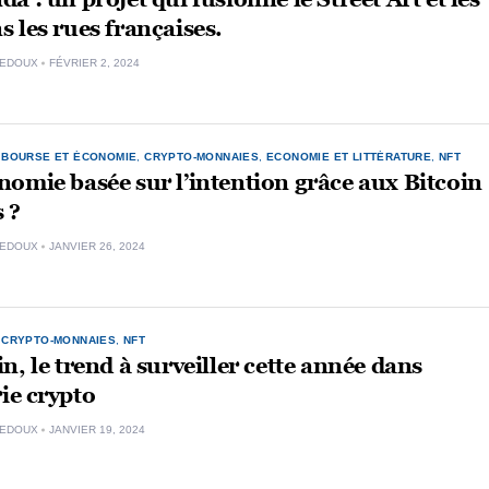
 les rues françaises.
LEDOUX
FÉVRIER 2, 2024
,
BOURSE ET ÉCONOMIE
,
CRYPTO-MONNAIES
,
ECONOMIE ET LITTÉRATURE
,
NFT
omie basée sur l’intention grâce aux Bitcoin
 ?
LEDOUX
JANVIER 26, 2024
,
CRYPTO-MONNAIES
,
NFT
n, le trend à surveiller cette année dans
rie crypto
LEDOUX
JANVIER 19, 2024