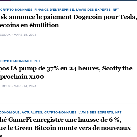
,
CRYPTO-MONNAIES
,
FINANCE D'ENTREPRISE
,
L'AVIS DES EXPERTS
,
NFT
sk annonce le paiement Dogecoin pour Tesla
coins en ébullition
LEDOUX
MARS 15, 2024
,
CRYPTO-MONNAIES
,
NFT
pos IA pump de 37% en 24 heures, Scotty the
e prochain x100
LEDOUX
MARS 14, 2024
ÉCONOMIQUE
,
ACTUALITÉS
,
CRYPTO-MONNAIES
,
L'AVIS DES EXPERTS
,
NFT
hé GameFi enregistre une hausse de 6 %,
ue le Green Bitcoin monte vers de nouveaux
s.