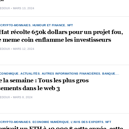
LEDOUX
MARS 13, 2024
,
CRYPTO-MONNAIES
,
HUMOUR ET FINANCE
,
NFT
t récolte 650k dollars pour un projet fou,
e meme coin enflamme les investisseurs
LEDOUX
MARS 12, 2024
ÉCONOMIQUE
,
ACTUALITÉS
,
AUTRES INFORMATIONS FINANCIÈRES
,
BANQUE
,
YPTO-MONNAIES
,
NFT
 la semaine : Tous les plus gros
sements dans le web 3
LEDOUX
MARS 8, 2024
,
CRYPTO-MONNAIES
,
ECONOMIE NUMÉRIQUE
,
L'AVIS DES EXPERTS
,
NFT
prévoit un ETH à 10 000 $ cette année, cette