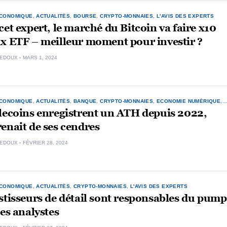
ÉCONOMIQUE
,
ACTUALITÉS
,
BOURSE
,
CRYPTO-MONNAIES
,
L'AVIS DES EXPERTS
cet expert, le marché du Bitcoin va faire x10
x ETF – meilleur moment pour investir ?
LEDOUX
MARS 1, 2024
ÉCONOMIQUE
,
ACTUALITÉS
,
BANQUE
,
CRYPTO-MONNAIES
,
ECONOMIE NUMÉRIQUE
,
UE
lecoins enregistrent un ATH depuis 2022,
enait de ses cendres
LEDOUX
FÉVRIER 28, 2024
ÉCONOMIQUE
,
ACTUALITÉS
,
CRYPTO-MONNAIES
,
L'AVIS DES EXPERTS
stisseurs de détail sont responsables du pump
les analystes