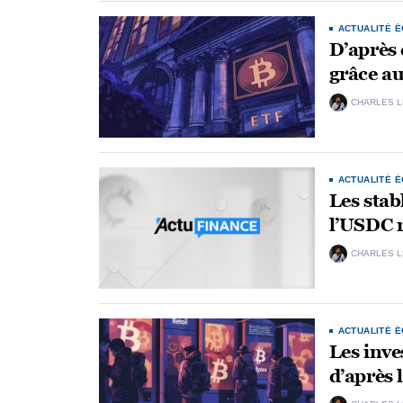
ACTUALITÉ 
D’après 
grâce au
CHARLES 
ACTUALITÉ 
VIE POLITIQ
Les stab
l’USDC r
CHARLES 
ACTUALITÉ 
Les inve
d’après 