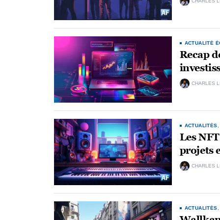
CHARLES 
ACTUALITÉ 
Recap de
investis
CHARLES 
ACTUALITÉS
Les NFT 
projets 
CHARLES 
ACTUALITÉS
Wallkand