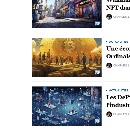
NFT dans
CHARLES 
ACTUALITÉS
Une écon
Ordinals
CHARLES 
ACTUALITÉS
Les DePi
l’indust
CHARLES 