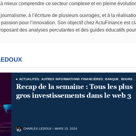
t à mieux comprendre ce secteur complexe et en pleine évolutio
ournalisme, à l’écriture de plusieurs ouvrages, et à la réalisa
passion pour l’innovation. Son objectif chez ActuFinance est cl
oposant des analyses percutantes et des guides éducatifs pour 
LEDOUX
ACTUALITÉS
,
AUTRES INFORMATIONS FINANCIÈRES
,
BANQUE
,
BOURSE
ET ÉCONOMIE
,
CRÉDITS
,
CRYPTO-MONNAIES
,
FINANCE D'ENTREPRISE
,
Recap de la semaine : Tous les plus
NFT
gros investissements dans le web 3
CHARLES LEDOUX
MARS 15, 2024