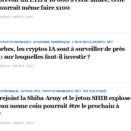
pourrait même faire x100
LEDOUX
MARS 8, 2024
,
CRYPTO-MONNAIES
,
ECONOMIE NUMÉRIQUE
,
L'AVIS DES EXPERTS
,
NFT
rbes, les cryptos IA sont à surveiller de près
 sur lesquelles faut-il investir ?
LEDOUX
MARS 6, 2024
ÉCONOMIQUE
,
ACTUALITÉS
,
CRYPTO-MONNAIES
,
NFT
,
VIE POLITIQUE
rejoint la Shiba Army et le jeton SHIB explose
au meme coin pourrait être le prochain à
r
LEDOUX
MARS 4, 2024