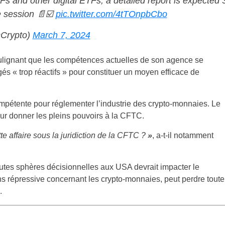
s and other digital ETFs, a detailed report is expected 
e session 📄☑️
pic.twitter.com/4tTOnpbCbo
Crypto)
March 7, 2024
ignant que les compétences actuelles de son agence se
ugés « trop réactifs » pour constituer un moyen efficace de
mpétente pour réglementer l’industrie des crypto-monnaies. Le
ur donner les pleins pouvoirs à la CFTC.
te affaire sous la juridiction de la CFTC ?
»
, a-t-il notamment
autes sphères décisionnelles aux USA devrait impacter le
s répressive concernant les crypto-monnaies, peut perdre toute
.