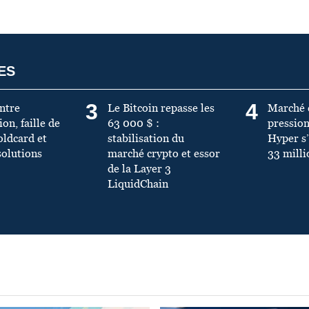
ES
3
4
Entre
Le Bitcoin repasse les
Marché 
on, faille de
63 000 $ :
pression
oldcard et
stabilisation du
Hyper s
solutions
marché crypto et essor
33 milli
de la Layer 3
LiquidChain