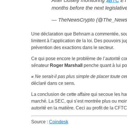
After closely monitoring
$BTC
ETF
months before the next legislativ
— TheNewsCrypto (@The_News
Une déclaration que Behnam a commentée, soul
limitent à l’application de la loi. Des pouvoirs j
prévention des exactions dans le secteur.
Ce qui pose encore le problème de l’autorité co
sénateur
Roger Marshall
penche quant à lui po
«
Ne serait-il pas plus simple de placer toute cet
déclaré dans ce sens.
La conclusion de cette affaire qui secoue les h
marché. La SEC, qui s’est montrée plus ou moin
autorité en la matière. Ceci au profit de la CFTC
Source :
Coindesk