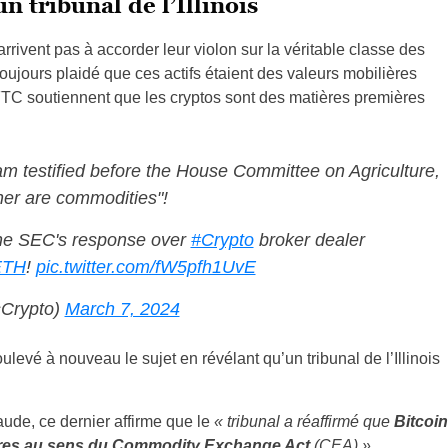
n tribunal de l’Illinois
arrivent pas à accorder leur violon sur la véritable classe des
toujours plaidé que ces actifs étaient des valeurs mobilières
 CFTC soutiennent que les cryptos sont des matières premières
 testified before the House Committee on Agriculture,
er are commodities"!
 the SEC's response over
#Crypto
broker dealer
ETH
!
pic.twitter.com/fW5pfh1UvE
Crypto)
March 7, 2024
ulevé à nouveau le sujet en révélant qu’un tribunal de l’Illinois
aude, ce dernier affirme que le
« tribunal a réaffirmé que
Bitcoin
ières au sens du Commodity Exchange Act
(CEA) ».