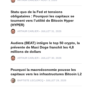
ARTHUR CARLIER
AOÛT 3, 2026
Statu quo de la Fed et tensions
obligataires : Pourquoi les capitaux se
tournent vers l’utilité de Bitcoin Hyper
(HYPER)
ARTHUR CARLIER
JUILLET 31, 2026
Audiera (BEAT) intègre le top 50 crypto, la
prévente de Maxi Doge franchit les 4,8
millions de dollars
ARTHUR CARLIER
JUILLET 30, 2026
Pourquoi la macroéconomie pousse les
capitaux vers les infrastructures Bitcoin L2
BAPTISTE LECLERCQ
JUILLET 29, 2026