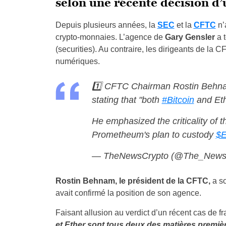
selon une récente décision d’u
Depuis plusieurs années, la
SEC
et la
CFTC
n’
crypto-monnaies. L’agence de
Gary Gensler
a 
(securities). Au contraire, les dirigeants de la
numériques.
1️⃣ CFTC Chairman Rostin Behnam
stating that "both
#Bitcoin
and Eth
He emphasized the criticality of
Prometheum's plan to custody
$
— TheNewsCrypto (@The_News
Rostin Behnam, le président de la CFTC,
a so
avait confirmé la position de son agence.
Faisant allusion au verdict d’un récent cas de fr
et Ether sont tous deux des matières prem