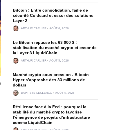
Bitcoin : Entre consolidation, faille de
sécurité Coldcard et essor des solutions
Layer 2
ARTHUR CARLIER
AOÛT 6, 2026
Le Bitcoin repasse les 63 000 $ :
stabilisation du marché crypto et essor de
la Layer 3 LiquidChain
ARTHUR CARLIER
AOÛT 5, 2026
Marché crypto sous pression : Bitcoin
Hyper s’approche des 33 millions de
e
dollars
y
BAPTISTE LECLERCQ
AOÛT 4, 2026
Résilience face à la Fed : pourquoi la
stabilité du marché crypto favorise
l’émergence de projets d’infrastructure
comme LiquidChain