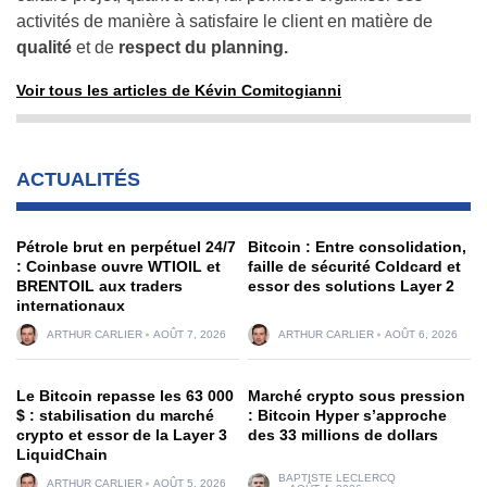
activités de manière à satisfaire le client en matière de
qualité
et de
respect du planning.
Voir tous les articles de Kévin Comitogianni
ACTUALITÉS
Pétrole brut en perpétuel 24/7
Bitcoin : Entre consolidation,
: Coinbase ouvre WTIOIL et
faille de sécurité Coldcard et
BRENTOIL aux traders
essor des solutions Layer 2
internationaux
ARTHUR CARLIER
AOÛT 7, 2026
ARTHUR CARLIER
AOÛT 6, 2026
Le Bitcoin repasse les 63 000
Marché crypto sous pression
$ : stabilisation du marché
: Bitcoin Hyper s’approche
crypto et essor de la Layer 3
des 33 millions de dollars
LiquidChain
BAPTISTE LECLERCQ
ARTHUR CARLIER
AOÛT 5, 2026