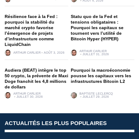
AOÛT 4, 2026
Résilience face à la Fed :
Statu quo de la Fed et
pourquoi la stabilité du
tensions obligataires :
marché crypto favorise
Pourquoi les capitaux se
l’émergence de projets
tournent vers l’utilité de
d’infrastructure comme
Bitcoin Hyper (HYPER)
LiquidChain
ARTHUR CARLIER
ARTHUR CARLIER
AOÛT 3, 2026
JUILLET 31, 2026
Audiera (BEAT) intègre le top
Pourquoi la macroéconomie
50 crypto, la prévente de Maxi
pousse les capitaux vers les
Doge franchit les 4,8 millions
infrastructures Bitcoin L2
de dollars
ARTHUR CARLIER
BAPTISTE LECLERCQ
JUILLET 30, 2026
JUILLET 29, 2026
ACTUALITÉS LES PLUS POPULAIRES