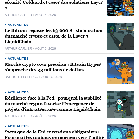
sécurité Coldcard et essor des solutions Layer
2
ARTHUR CARLIER
AOÛT 6, 2026
ACTUALITÉS
Le Bitcoin repasse les 63 000 $ : stabilisation
du marché crypto et essor de la Layer 3
LiquidChain
ARTHUR CARLIER
AOÛT 5, 2026
ACTUALITÉS
Marché crypto sous pression : Bitcoin Hyper
s’approche des 33 millions de dollars
BAPTISTE LECLERCQ
AOÛT 4, 2026
ACTUALITÉS
Résilience face à la Fed : pourquoi la stabilité
du marché crypto favorise l’émergence de
projets d’infrastructure comme LiquidChain
ARTHUR CARLIER
AOÛT 3, 2026
ACTUALITÉS
Statu quo de la Fed et tensions obligataires :
Pourquoi les capitaux se tournent vers l’utilité